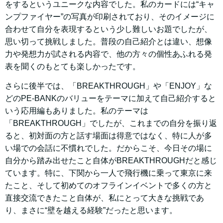
をするというユニークな内容でした。私のカードには“キャ
ンプファイヤー”の写真が印刷されており、そのイメージに
合わせて自分を表現するという少し難しいお題でしたが、
思い切って挑戦しました。普段の自己紹介とは違い、想像
力や発想力が試される内容で、他の方々の個性あふれる発
表を聞くのもとても楽しかったです。
さらに後半では、「BREAKTHROUGH」や「ENJOY」な
どのPE-BANKのバリューをテーマに加えて自己紹介すると
いう応用編もありました。私のテーマは
「BREAKTHROUGH」でしたが、これまでの自分を振り返
ると、初対面の方と話す場面は得意ではなく、特に人が多
い場での会話に不慣れでした。だからこそ、今日その場に
自分から踏み出せたこと自体がBREAKTHROUGHだと感じ
ています。特に、下関から一人で飛行機に乗って東京に来
たこと、そして初めてのオフラインイベントで多くの方と
直接交流できたこと自体が、私にとって大きな挑戦であ
り、まさに“壁を越える経験”だったと思います。