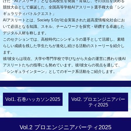
げた「AIアスリート」となる高校生を発掘・育成し、その頂点を決める
競技大会として爆誕した、全国高等学校AIアスリート選手権大会「シン
ギュラリティバトルクエスト」
AIアスリートとは、Society 5.0が社会実装された超高度情報化社会にお
いて必須となる知識、スキル、チームワークを探究・研鑽する卓越した
デジタル人材を称します。
このセクションでは、高校時代にシンギュラの選手として活躍し、素晴
らしい成績を残した学生たちが進化し続ける活動のストーリーを紹介し
ます。
彼/彼女らは現在、大学や専門学校で学びながら大会の運営に携わり後AI
アスリートたちの指導にも努めています。彼/彼女らの視点を通して、
「シンギュラインターン」としてのギーク系活動をご紹介します。
Vol1. 石巻ハッカソン2025
Vol2. プロエンジニアパー
ティ2025
Vol.2 プロエンジニアパーティ2025