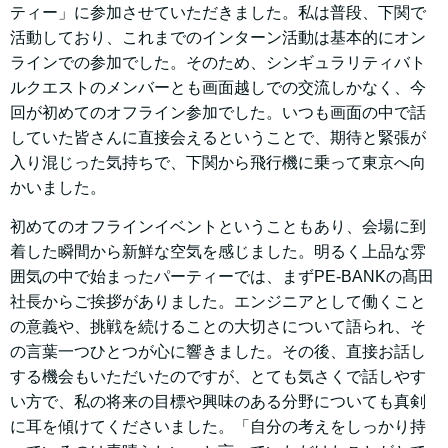
ティー」に参加させていただきました。私は普段、下関で
活動しており、これまでのインターン活動は基本的にオン
ラインでの参加でした。そのため、シンギュラリティバト
ルクエストのメンバーとも画面越しでの交流しかなく、今
回が初めてのオフライン参加でした。いつも画面の中で話
していた皆さんに直接会えるということで、期待と緊張が
入り混じった気持ちで、下関から飛行機に乗って東京へ向
かいました。
初めてのオフラインイベントということもあり、会場に到
着した瞬間から新鮮な空気を感じました。明るく上品な雰
囲気の中で始まったパーティーでは、まずPE-BANKの髙田
社長からご挨拶がありました。エンジニアとして働くこと
の意義や、挑戦を続けることの大切さについて語られ、そ
の言葉一つひとつが心に響きました。その後、直接お話し
する機会もいただいたのですが、とても気さくで話しやす
い方で、私の将来の目標や興味のある分野についても真剣
に耳を傾けてくださいました。「自分の考えをしっかり持